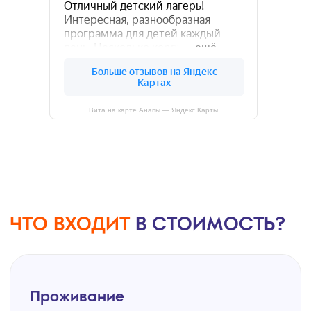
меню
Главная
О курорте
Родителям и детям
Как добраться
Услуги и активности
Новости
Вита на карте Анапы — Яндекс Карты
Образование
Здоровье
Контакты
информация
Медицинская лицензия
Свидетельство о регистрации
Политика конфиденциальности
дополнительно
Работа в "Вите"
Путевки
Интернет магазин экскурсий