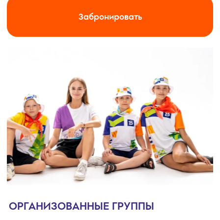
Долгожданный рождественский карнавал, банкет
и подарки.
ОТЗЫВЫ О НАС
ГОВОРЯТ ВСЁ
МЫ — КАК ТОТ ЛЮБИМЫЙ ПЛЕД: УЮТНЫЙ,
НАДЁЖНЫЙ И С НАМИ ВСЕГДА ТЕПЛО
«МЫ ОТПРАВИЛИ ДОЧЬ, ЧТОБЫ
РОДИТЕЛИ:
ОТДОХНУТЬ ОТ ЕЁ TIKTOK. ИТОГ: НОВЫЕ
ДРУЗЬЯ, КВЕСТЫ И ЖЕЛАНИЕ ВЕРНУТЬСЯ!»
«ЭТО ЛУЧШЕ, ЧЕМ
ДЕТИ:
КОМПЬЮТЕРНЫЕ ИГРЫ! Я ЗДЕСЬ КАК
ГЕРОЙ, ТОЛЬКО ВСЁ ПО-НАСТОЯЩЕМУ!»