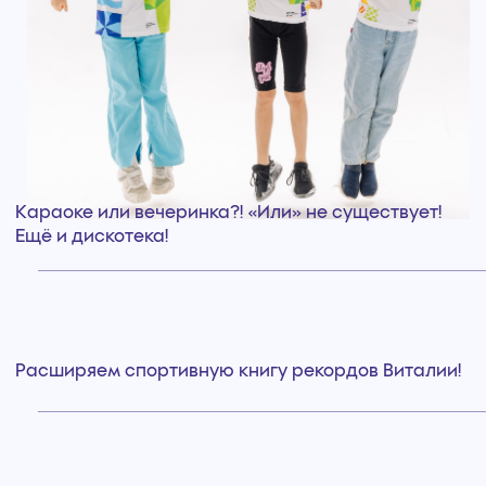
Развлекательная программа
Участие во всех мероприятиях
Спортивная программа
Закрытый бассейн и тренажерный зал
Специальные условия для групп
Цены от
3500
руб.*
За одни сутки. Можно забронировать
любое количество дней
Больше
информации
у
наших менеджеров!
Забронировать