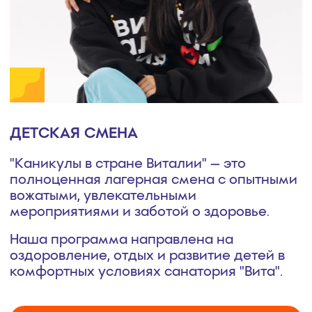
Караоке или вечеринка?! «Или» не существует!
Ещё и дискотека!
Расширяем спортивную книгу рекордов Виталии!
В мастерской у Деда Мороза: подготовимся к
рождественскому балу-маскараду. Загадаем
желания, получим подарки.