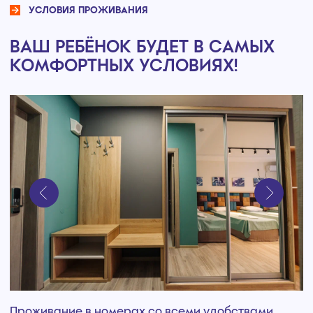
ДЕТСКАЯ СМЕНА
"Каникулы в стране Виталии" — это
полноценная лагерная смена с опытными
вожатыми, увлекательными
мероприятиями и заботой о здоровье.
Наша программа направлена на
оздоровление, отдых и развитие детей в
комфортных условиях санатория "Вита".
Забронировать