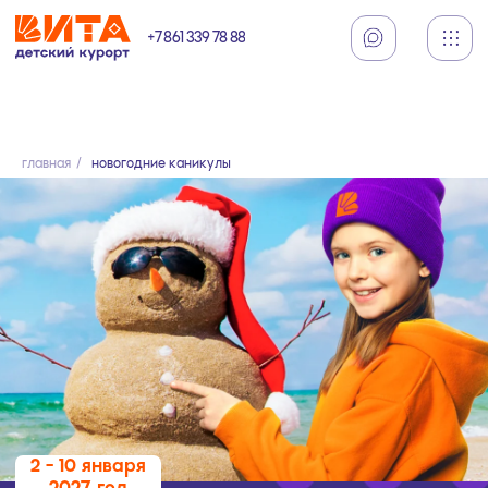
+7 861 339 78 88
Заказать звонок
главная
/
новогодние каникулы
2 - 10 января
2027 год
НОВОГОДНИЕ
КАНИКУЛЫ
Подарите ребёнку сказочные каникулы с друзьями и
незабываемыми впечатлениями. Вместо сугробов — море и
солнце, вместо морозов — активный отдых на свежем воздухе