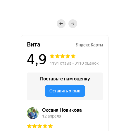
Отправить
ДК "Вита" (ООО)
ОГРН 1232300075809
ИНН 2301111639
КПП 230101001
ОКВЭД 86.90.4
тел:
+7 861-339-78-88
e-mail:
vita-anapa@mail.ru