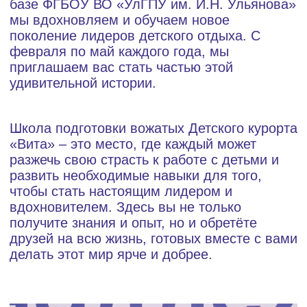
Наши вожатые – это люди, выбравшие путь
сердца и доброты, прошедшие уникальное
обучение от тех, кто знает толк в создании
чудес. Организаторы курсов – это
настоящие мастера своего дела,
испытанные временем и опытом работы на
курорте, а также обладатели свидетельства
о профессии «вожатый», которое является
знаком качества и гарантией
непревзойденного мастерства.
ОБУЧЕНИЕ В ШКОЛЕ
ВКЛЮЧАЕТ В СЕБЯ ТРИ
ОСНОВНЫХ БЛОКА