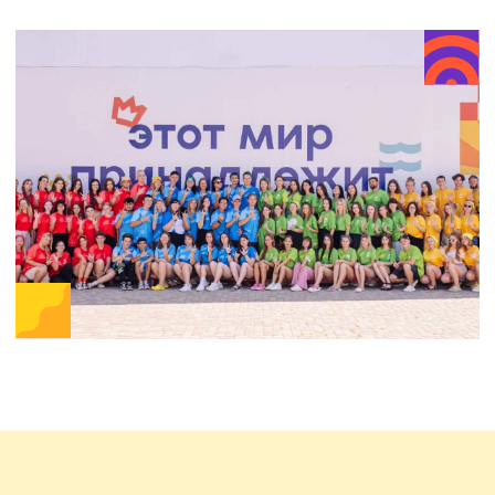
текущими вакансиями ниже и отправить
свое резюме. Уже сегодня вы можете начать
новую, захватывающую главу вашей
карьеры!
Вместе с нами вы станете частью команды
профессионалов и получите уникальный
опыт работы в сфере детского отдыха.
Подробнее
ШКОЛА
ВОЖАТЫХ
Встречайте Школу подготовки вожатых
Детского курорта «Вита», где с 2017 года на