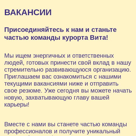
базе ФГБОУ ВО «УлГПУ им. И.Н. Ульянова»
мы вдохновляем и обучаем новое
поколение лидеров детского отдыха. С
февраля по май каждого года, мы
приглашаем вас стать частью этой
удивительной истории.
Школа подготовки вожатых Детского курорта
«Вита» – это место, где каждый может
разжечь свою страсть к работе с детьми и
развить необходимые навыки для того,
чтобы стать настоящим лидером и
вдохновителем. Здесь вы не только
получите знания и опыт, но и обретёте
друзей на всю жизнь, готовых вместе с вами
делать этот мир ярче и добрее.