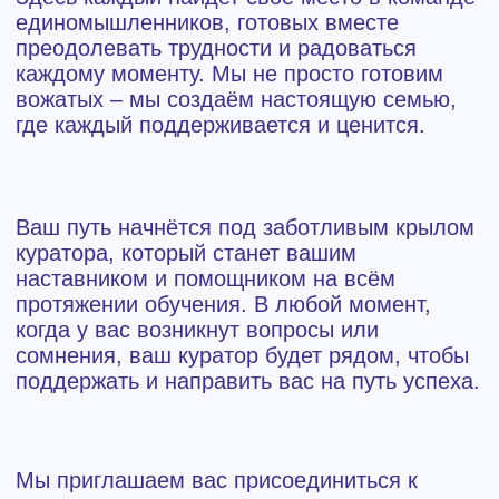
Здоровье
Контакты
информация
Медицинская лицензия
Свидетельство о регистрации
Политика конфиденциальности
дополнительно
Работа в "Вите"
Путевки
Интернет магазин экскурсий
Партнерам
время работы:
пн-пт, с 8.00 до 17.00
Наверх
©2025 ДК "Вита" (ООО), 2023