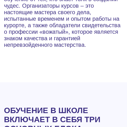
Практика
направленная на разбор реальных ситуаций
и кейсов, где участники шлифуют свои
навыки работы с детьми, оттачивая их до
совершенства.
В Школе подготовки вожатых мы ценим
дружбу, поддержку и преемственность.
Здесь каждый найдет своё место в команде
единомышленников, готовых вместе
преодолевать трудности и радоваться
каждому моменту. Мы не просто готовим
вожатых – мы создаём настоящую семью,
где каждый поддерживается и ценится.