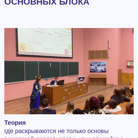
Ваш путь начнётся под заботливым крылом
куратора, который станет вашим
наставником и помощником на всём
протяжении обучения. В любой момент,
когда у вас возникнут вопросы или
сомнения, ваш куратор будет рядом, чтобы
поддержать и направить вас на путь успеха.
Мы приглашаем вас присоединиться к
нашему удивительному путешествию в мир
детства, творчества и бесконечного
вдохновения. Вместе мы сможем создать
незабываемые воспоминания для детей и
подарить им частицу своего тепла и заботы.
Добро пожаловать в Школу подготовки
вожатых – начните своё путешествие
сейчас!