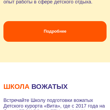
Каждый год, около 150 выдающихся
выпускников нашей школы принимают
эстафету вожатых, чтобы зажечь свет в
сердцах детей на территории волшебства и
сказки – Республике VitaForYou, а также в
Солнечной и Северной губерниях нашего
прекрасного курорта «Вита».
Наша методика обучения основана на
принципе «погружения», позволяющем
каждому участнику курсов ощутить все
аспекты жизни ребенка на курорте: от
утренних флешмобов, наполненных
энергией и радостью, до вечерних
рефлексий в кругу своей команды. Этот
подход помогает будущим вожатым не
просто узнать теорию, но и прочувствовать
каждую минуту дня ребенка, сделав
обучение невероятно эффективным и
запоминающимся.