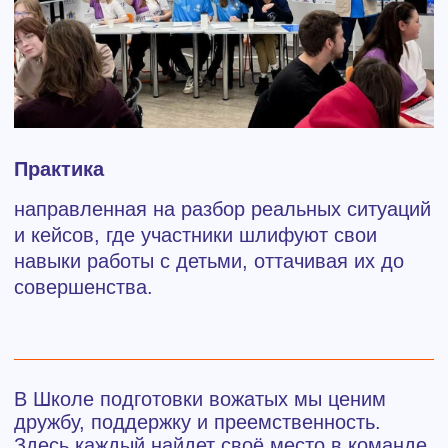
ДК "Вита" (ООО)
ОГРН 1232300075809
ИНН 2301111639
КПП 230101001
ОКВЭД 86.90.4
тел:
+7 861-339-78-88
e-mail:
vita-anapa@mail.ru
меню
Главная
О курорте
Родителям и детям
Как добраться
Услуги и активности
Новости
Образование