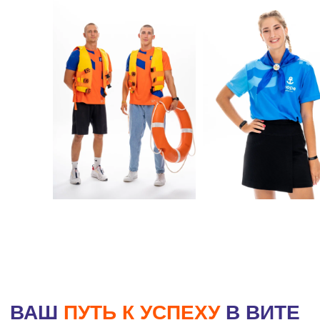
ВАШ
ПУТЬ К УСПЕХУ
В ВИТЕ
Вита ежегодно обеспечивает рабочими
местами более 1000 человек. Здесь может
найти работу и вектор для развития любой
желающий. Весь кадровый состав перед
трудоустройством проходит внутреннее
обучение. Этот процесс организуется HR-
отделом курорта совместно с
руководителями соответствующих
подразделений, и как в офлайн-, так и в
онлайн-формате.
По итогам сезона лучшие сотрудники в
торжественной обстановке награждаются
благодарственными письмами,
корпоративными подарками и денежной
премией.