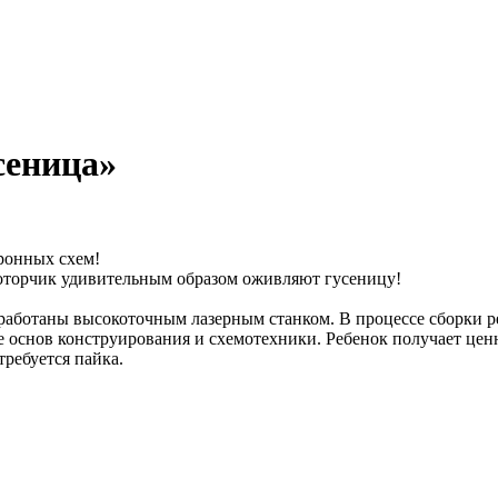
сеница»
ронных схем!
торчик удивительным образом оживляют гусеницу!
обработаны высокоточным лазерным станком. В процессе сборки р
ие основ конструирования и схемотехники. Ребенок получает це
ребуется пайка.