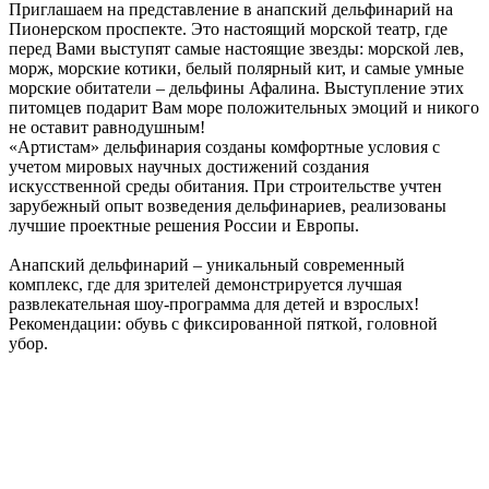
Приглашаем на представление в анапский дельфинарий на
Пионерском проспекте. Это настоящий морской театр, где
перед Вами выступят самые настоящие звезды: морской лев,
морж, морские котики, белый полярный кит, и самые умные
морские обитатели – дельфины Афалина. Вы­ступление этих
питомцев подарит Вам море положительных эмоций и никого
не оставит рав­нодушным!
«Артистам» дельфинария созданы комфортные условия с
учетом мировых на­учных достижений создания
искусственной среды обитания. При строительстве учтен
зарубежный опыт возведения дельфинариев, реа­лизованы
лучшие проектные решения России и Европы.
Анапский дельфинарий – уникальный современный
комплекс, где для зрителей демонстрируется лучшая
развлекательная шоу-программа для детей и взрослых!
Рекомендации: обувь с фиксированной пяткой, головной
убор.